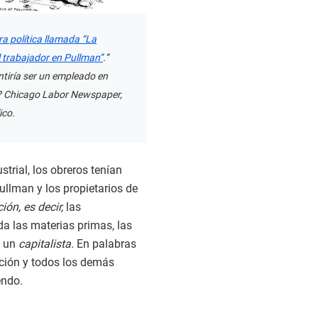
a política llamada “La
l trabajador en Pullman”
.”
tiría ser un empleado en
? Chicago Labor Newspaper,
ico.
trial, los obreros tenían
ullman y los propietarios de
ón, es decir,
las
da las materias primas, las
s un
capitalista.
En palabras
cción y todos los demás
endo.