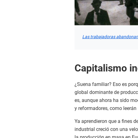
Las trabajadoras abandonan 
Capitalismo in
¿Suena familiar? Eso es porqu
global dominante de producci
es, aunque ahora ha sido mod
y reformadores, como leerán 
Ya aprendieron que a fines del
industrial creció con una ve
la producción en masa en Eur