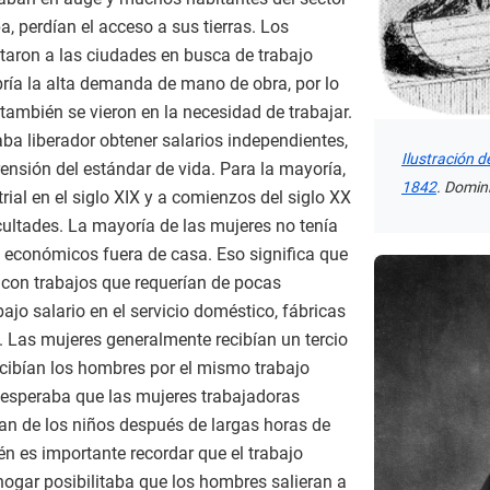
a, perdían el acceso a sus tierras. Los
pitaron a las ciudades en busca de trabajo
bría la alta demanda de mano de obra, por lo
ambién se vieron en la necesidad de trabajar.
ba liberador obtener salarios independientes,
Ilustración 
nsión del estándar de vida. Para la mayoría,
1842
. Domini
rial en el siglo XIX y a comienzos del siglo XX
cultades. La mayoría de las mujeres no tenía
o económicos fuera de casa. Eso significa que
con trabajos que requerían de pocas
ajo salario en el servicio doméstico, fábricas
. Las mujeres generalmente recibían un tercio
rcibían los hombres por el mismo trabajo
 esperaba que las mujeres trabajadoras
ran de los niños después de largas horas de
n es importante recordar que el trabajo
hogar posibilitaba que los hombres salieran a