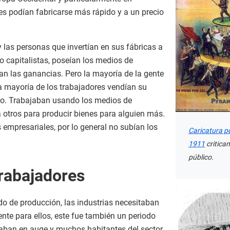
es podían fabricarse más rápido y a un precio
y las personas que invertían en sus fábricas a
 capitalistas, poseían los medios de
an las ganancias. Pero la mayoría de la gente
 mayoría de los trabajadores vendían su
io. Trabajaban usando los medios de
 otros para producir bienes para alguien más.
 empresariales, por lo general no subían los
Caricatura p
1911
critica
público.
trabajadores
do de producción, las industrias necesitaban
nte para ellos, este fue también un periodo
taban en auge y muchos habitantes del sector