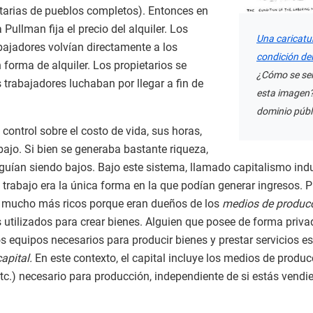
tarias de pueblos completos). Entonces en
 Pullman fija el precio del alquiler. Los
Una caricatur
bajadores volvían directamente a los
condición de
 forma de alquiler. Los propietarios se
¿Cómo se sen
trabajadores luchaban por llegar a fin de
esta imagen
dominio públ
control sobre el costo de vida, sus horas,
bajo. Si bien se generaba bastante riqueza,
eguían siendo bajos. Bajo este sistema, llamado capitalismo indus
trabajo era la única forma en la que podían generar ingresos. P
n mucho más ricos porque eran dueños de los
medios de producci
 utilizados para crear bienes. Alguien que posee de forma priva
os equipos necesarios para producir bienes y prestar servicios e
capital.
En este contexto, el capital incluye los medios de produ
etc.) necesario para producción, independiente de si estás vendi