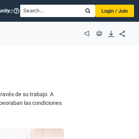
SEARCH
nity
Login / Join
Audio
Print
través de su trabajo. A
peoraban las condiciones